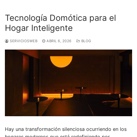
Ir
al
Tecnología Domótica para el
contenido
Hogar Inteligente
SERVICIOSWEB
ABRIL 6, 2026
BLOG
Hay una transformación silenciosa ocurriendo en los
hogares modernos que está redefiniendo por