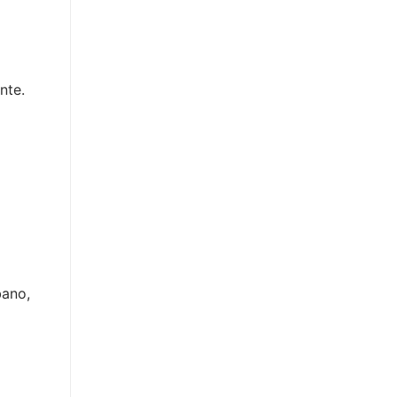
nte.
bano,