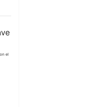
ave
on el