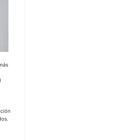
 más
l
ación
dos.