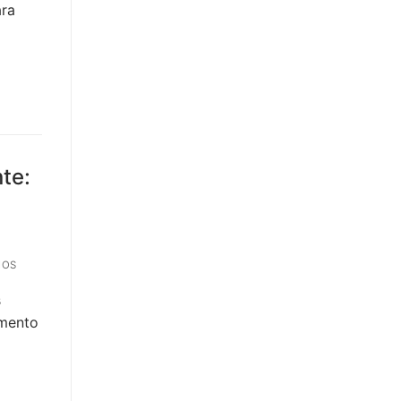
ara
te:
IOS
s
amento