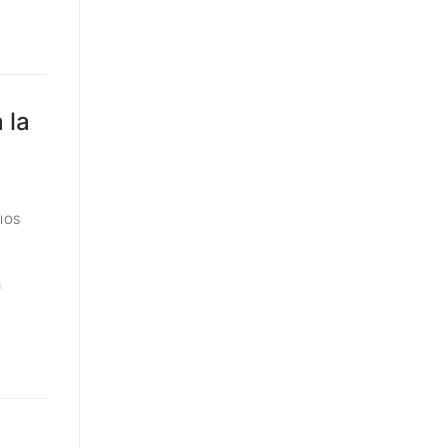
 la
IOS
n
n