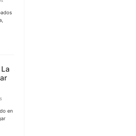
OS
bados
a,
 La
var
S
ido en
gar