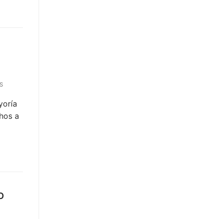
S
yoría
chos a
o