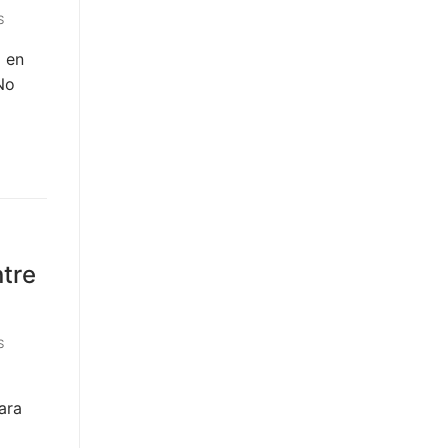
S
o en
No
tre
S
ara