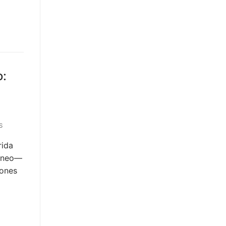
o:
S
rida
ráneo—
iones