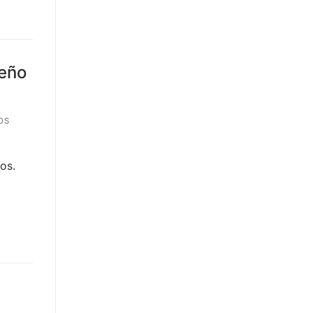
seño
OS
os.