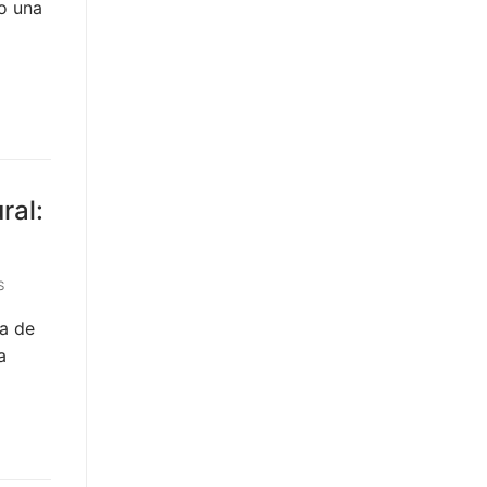
mo una
ral:
S
ca de
a