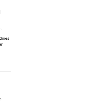
l
S
dines
r,
S