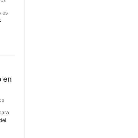
IOS
o es
s
o en
OS
para
del